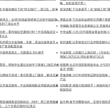
略，轻松提现不愁！
资 外援依赖症下的“特立独行”：浙江队，给中
富深优配 干活多面手！在“超级工程”遇
灵奖得主：全球500强超算榜单已没有中国超算，
博盈证券 宁忠岩的金牌和月亮哪个更圆
达到了顶尖水平
华城融 张碧晨完全是傣族公主 民族风
金分析：委内瑞拉空袭倒计时？中东风险还没
中华金配 11月1日中国黄金黄金价格11
要点火
朗关闭霍尔木兹海峡，专家：原油估值将提升，
富邦速配 以军称首次打击伊朗首都中
资产更具配置价值
中国再度易主：天图退出 IDG接手
中金财富 人民银行上海总部：1月份
增加2.28万亿元 同比多增1872亿元
教育部：帮助学生通过在校学习掌握1-2项艺术专
猎股网 生态环境部新闻发布会 大气司
蓝天“拼图”
育儿网络不添堵！黄石联通上门服务，解决宝妈
景逸策略 2025年排卵笔品牌优选指
产品
千亿市值启新程：中远海能领航全球能源运输新
启恒配资 港股AI双雄联手！海致科技
框架协议
 美联储隔夜逆回购协议（RRP）周三使用规模
益牛网 春节消费新动向，呈现中国经
美元，上个交易日报905亿美元