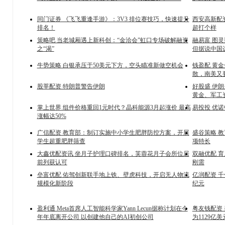
同门证券 《飞飞重逢手游》：3V3 排位赛技巧，快速提升
西安高新配
排名！
超打个样
策略吧 当老城厢遇上新科创：“金洽会”虹口专场破解融资
融易富 图
之“渴”
但据说中国
牛势策略 白银承压于50美元下方，空头瞄准新做空机会
钱盈配 黄
散，南美又
股莘配资 特朗普警告伊朗
好股盛 伊
黄金、军工
掌上世界 组件价格重回1元时代？晶科能源3月起涨价 最高
易投投 优诺
涨幅达50%
广信配资 教育部：制订实施中小学生肥胖防控方案，开展
盛谷策略 
学生超重肥胖筛查
项特长
大鑫优配资讯 坐月子护理口碑排名，芙蓉花月子会所位居
双融优配 
前列获认可
刚需
垒富优配 佑驾创新联手地上铁、壁虎科技，开启无人物流
亿润配资 
规模化新阶段
纪元
盈利通 Meta首席人工智能科学家Yann Lecun据称计划在今
粤友钱配资
年年底离开公司 以创建他自己的AI初创公司
为1129亿