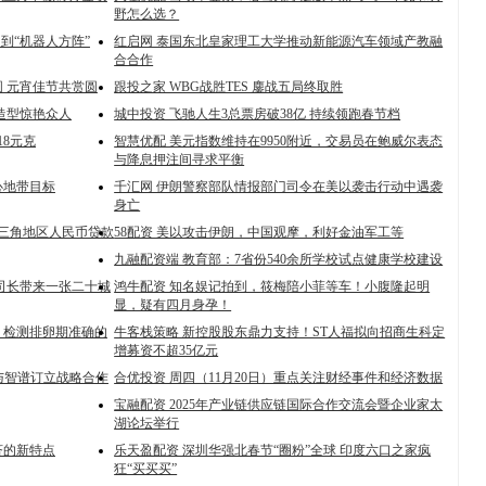
野怎么选？
到“机器人方阵”
红启网 泰国东北皇家理工大学推动新能源汽车领域产教融
合合作
 元宵佳节共赏圆
跟投之家 WBG战胜TES 鏖战五局终取胜
造型惊艳众人
城中投资 飞驰人生3总票房破38亿 持续领跑春节档
18元克
智慧优配 美元指数维持在9950附近，交易员在鲍威尔表态
与降息押注间寻求平衡
心地带目标
千汇网 伊朗警察部队情报部门司令在美以袭击行动中遇袭
身亡
长三角地区人民币贷款
58配资 美以攻击伊朗，中国观摩，利好金油军工等
九融配资端 教育部：7省份540余所学校试点健康学校建设
司长带来一张二十城
鸿牛配资 知名娱记拍到，筱梅陪小菲等车！小腹隆起明
显，疑有四月身孕！
南：检测排卵期准确的
牛客栈策略 新控股股东鼎力支持！ST人福拟向招商生科定
增募资不超35亿元
与智谱订立战略合作
合优投资 周四（11月20日）重点关注财经事件和经济数据
宝融配资 2025年产业链供应链国际合作交流会暨企业家太
湖论坛举行
济的新特点
乐天盈配资 深圳华强北春节“圈粉”全球 印度六口之家疯
狂“买买买”