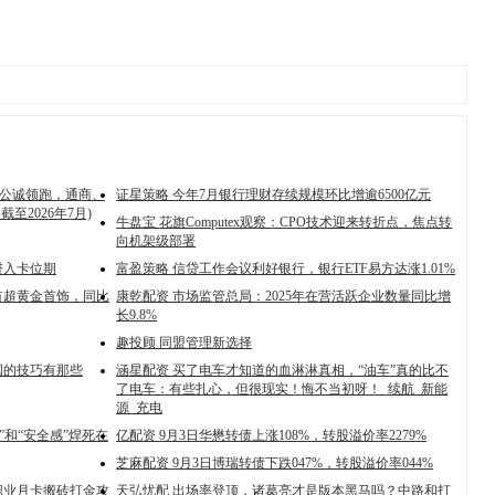
天公诚领跑，通商、
证星策略 今年7月银行理财存续规模环比增逾6500亿元
至2026年7月)
牛盘宝 花旗Computex观察：CPO技术迎来转折点，焦点转
向机架级部署
进入卡位期
富盈策略 信贷工作会议利好银行，银行ETF易方达涨1.01%
量首超黄金首饰，同比
康乾配资 市场监管总局：2025年在营活跃企业数量同比增
长9.8%
趣投顾 同盟管理新选择
国的技巧有那些
涵星配资 买了电车才知道的血淋淋真相，“油车”真的比不
了电车：有些扎心，但很现实！悔不当初呀！_续航_新能
源_充电
”和“安全感”焊死在
亿配资 9月3日华懋转债上涨108%，转股溢价率2279%
芝麻配资 9月3日博瑞转债下跌047%，转股溢价率044%
职业月卡搬砖打金攻
天弘忧配 出场率登顶，诸葛亮才是版本黑马吗？中路和打