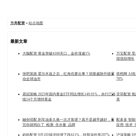
方舟配资
»
站点地图
最新文章
大咖配资 黄金突破4100关口，金价涨逾1%
万宝配资 
现强劲增长
张吧策路 霍尔木兹之后，红海也要出事？胡塞威胁升级震
搭档网 A
70%
动全球油市
鼎冠策略 2025年国内黄金ETF同比增长149.91%，央行已连
灵菲配资 
续14个月增持黄金
美
融创优配 刹车油多久换一次才靠谱？真不是越早越好，看
配多多 智
完你就明白了_检测_含水量_品牌
应用_技术_
屿科配资 9月3日镇洋转债下跌611%，转股溢价率297%
沪深策略 9