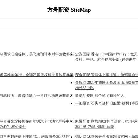
方舟配资 SiteMap
受AI需求旺盛提振，英飞凌预计本财年营收将实
宏盈国际 香港IPO中国律师排行：竞
金杜、中伦、君合稳居头部 (过去两年: 截
I焦虑席卷华尔街，全球私募股权科技并购额暴跌
深金优配 智能体上车提速，舱驾融合
寻钱网 2025年我国金条及金币消费
增长35.14%
氛围感拉满！逍遥情缘五一鱼灯活动邂逅非遗之
聚赢配资网 那个抢了我怪的人
丰汇投资 石头奇迹怀旧服里法师打帝
能平台激光焊接机在新能源汽车电池包焊接中的
凯耀配资 腾势N9驾控再进化：把“好用
突破点_核心部件
车门里_功能_钥匙_智能
月3日志邦转债上涨016%，转股溢价率4374%
锦达网 冰雪传奇点卡重制版官网：单