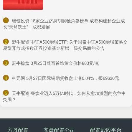
1
​瑞银投资 18家企业跻身胡润独角兽榜单 成都构建起企业成
长“天然沃土”丨成都发展
2
​盟牛配资 中证A500增强ETF: 关于国泰中证A500增强策略交
易型开放式指数证券投资基金新增一级交易商的公告
3
​宏牛操盘 3月25日菜百首饰黄金价格883元/克
4
​科元网 5月27日国际铜期货收盘上涨0.04%，报69630元
5
​天牛配资 餐饮业迈入5万亿时代，如何从愈加激烈的竞争中
突围？
方舟配资
实盘配资公司
配资炒股平台