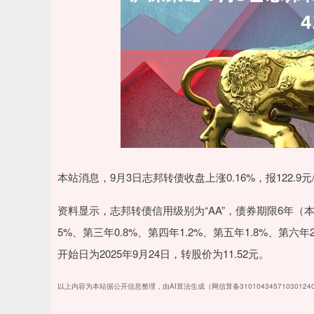
上证指数
3900.35
00
-0.01%
21.92
0.
本站消息，9月3日志邦转债收盘上涨0.16%，报122.9元/
资料显示，志邦转债信用级别为“AA”，债券期限6年（本
5%、第三年0.8%、第四年1.2%、第五年1.8%、第六
开始日为2025年9月24日，转股价为11.52元。
以上内容为本站据公开信息整理，由AI算法生成（网信算备3101043457103012