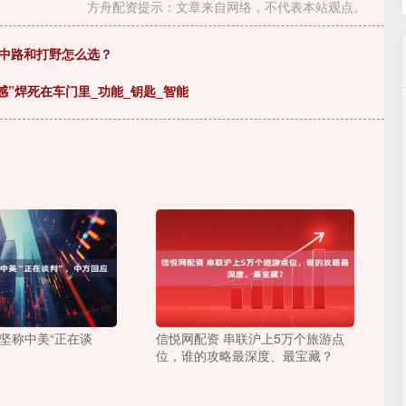
方舟配资提示：文章来自网络，不代表本站观点。
？中路和打野怎么选？
感”焊死在车门里_功能_钥匙_智能
方坚称中美“正在谈
信悦网配资 串联沪上5万个旅游点
位，谁的攻略最深度、最宝藏？