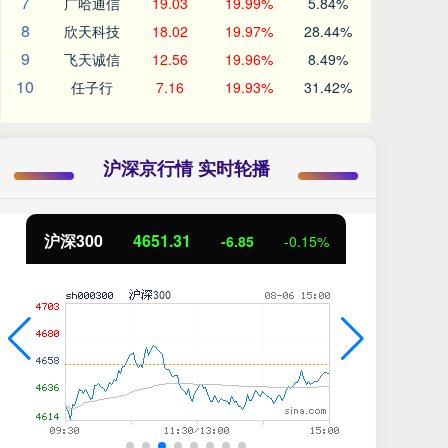
7
广哈通信
19.03
19.99%
5.84%
8
欣天科技
18.02
19.97%
28.44%
9
飞天诚信
12.56
19.96%
8.49%
10
任子行
7.16
19.93%
31.42%
沪深京行情 实时轮播
沪深300
4651.31
北
-6.85
-0.15%