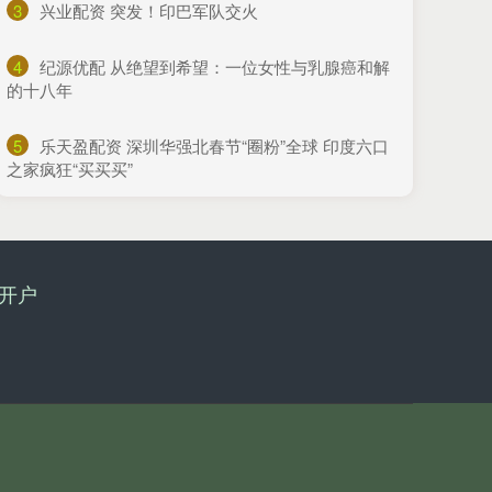
3
​兴业配资 突发！印巴军队交火
4
​纪源优配 从绝望到希望：一位女性与乳腺癌和解
的十八年
5
​乐天盈配资 深圳华强北春节“圈粉”全球 印度六口
之家疯狂“买买买”
开户