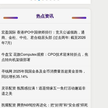
热点资讯
宏盈国际 香港IPO中国律师排行：竞天公诚领跑，通
商、金杜、中伦、君合稳居头部 (过去两年: 截至2026
年7月)
牛盘宝 花旗Computex观察：CPO技术迎来转折点，焦
点转向机架级部署
寻钱网 2025年我国金条及金币消费量首超黄金首饰，
同比增长35.14%
灵菲配资 氛围感拉满！逍遥情缘五一鱼灯活动邂逅非
遗之美
凯耀配资 腾势N9驾控再进化：把“好用”和“安全感”焊死