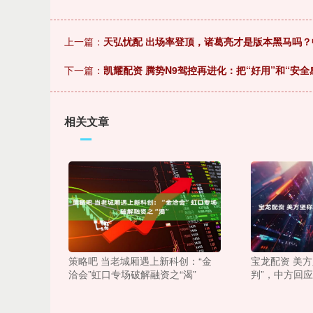
上一篇：
天弘忧配 出场率登顶，诸葛亮才是版本黑马吗
下一篇：
凯耀配资 腾势N9驾控再进化：把“好用”和“安全
相关文章
策略吧 当老城厢遇上新科创：“金
宝龙配资 美
洽会”虹口专场破解融资之“渴”
判”，中方回应