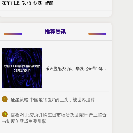
在车门里_功能_钥匙_智能
推荐资讯
乐天盈配资 深圳华强北春节“圈粉”全球 印度六口之家疯狂“买买买”
1
​证星策略 中国最“沉默”的巨头，被世界追捧
2
​搭档网 北交所并购重组市场活跃度提升 产业整合
与制度创新成重要引擎