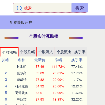
搜索
配资炒股开户
个股实时涨跌榜
个股跌幅
个股流入
个股流出
换手率
个股涨幅
排名
名称
最新价
涨幅
换手率
1
N津富
37.49
114.72%
77.46%
2
威尔高
39.83
20.01%
17.76%
3
锴威特
77.82
20.00%
1.17%
4
科翔股份
64.32
20.00%
12.21%
5
蜀道装备
33.61
19.99%
11.69%
6
中巨芯
27.85
19.99%
32.20%