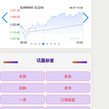
话题标签
全国
多架
回购
发布
一浪
口袋超盘