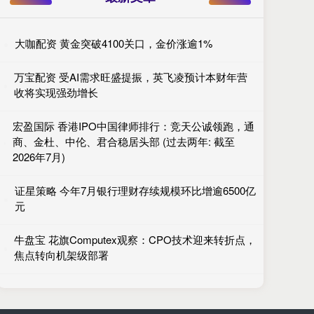
大咖配资 黄金突破4100关口，金价涨逾1%
万宝配资 受AI需求旺盛提振，英飞凌预计本财年营
收将实现强劲增长
宏盈国际 香港IPO中国律师排行：竞天公诚领跑，通
商、金杜、中伦、君合稳居头部 (过去两年: 截至
2026年7月)
证星策略 今年7月银行理财存续规模环比增逾6500亿
元
牛盘宝 花旗Computex观察：CPO技术迎来转折点，
焦点转向机架级部署