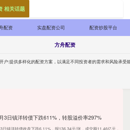
资 相关话题
舟配资
实盘配资公司
配资炒股平台
方舟配资
股开户:提供多样化的配资方案，以满足不同投资者的需求和风险承受
9月3日镇洋转债下跌611%，转股溢价率297%
日镇洋转债收盘下跌6.11%，报136.34元/张，成交额11.46亿元，