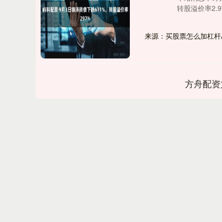
转股溢价率2.9
来源：买股票怎么加杠杆
方舟配资
深证成指
14311.01
.68
1.02%
200.89
1