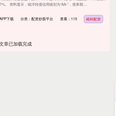
7%。 资料显示，镇洋转债信用级别为“AA-”，债券期....
APP下载
分类：配资炒股平台
查看：115
峪科配资
文章已加载完成
沪深300
4694.44
.42%
43.13
0.93%