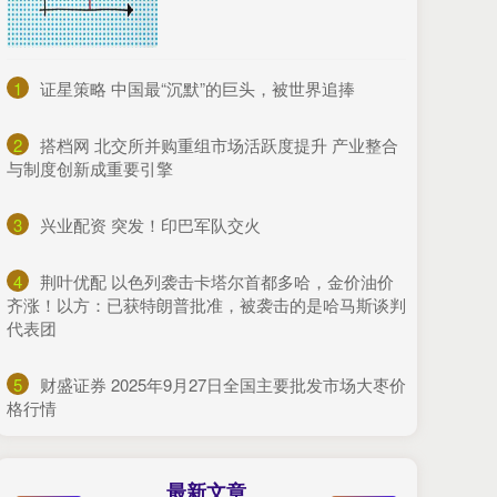
1
​证星策略 中国最“沉默”的巨头，被世界追捧
2
​搭档网 北交所并购重组市场活跃度提升 产业整合
与制度创新成重要引擎
3
​兴业配资 突发！印巴军队交火
4
​荆叶优配 以色列袭击卡塔尔首都多哈，金价油价
齐涨！以方：已获特朗普批准，被袭击的是哈马斯谈判
代表团
5
​财盛证券 2025年9月27日全国主要批发市场大枣价
格行情
最新文章