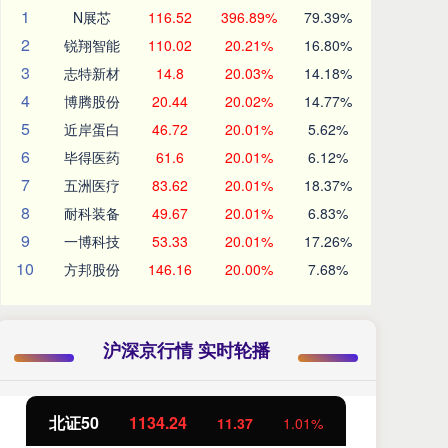
1
N展芯
116.52
396.89%
79.39%
2
锐翔智能
110.02
20.21%
16.80%
3
志特新材
14.8
20.03%
14.18%
4
博腾股份
20.44
20.02%
14.77%
5
近岸蛋白
46.72
20.01%
5.62%
6
毕得医药
61.6
20.01%
6.12%
7
五洲医疗
83.62
20.01%
18.37%
8
耐科装备
49.67
20.01%
6.83%
9
一博科技
53.33
20.01%
17.26%
10
方邦股份
146.16
20.00%
7.68%
沪深京行情 实时轮播
北证50
1134.24
创
11.37
1.01%