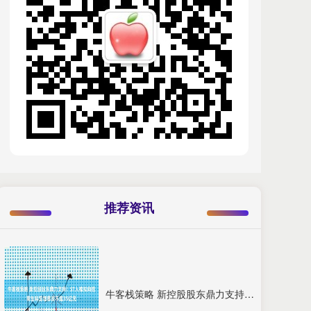
推荐资讯
牛客栈策略 新控股股东鼎力支持！ST人福拟向招商生科定增募资不超35亿元