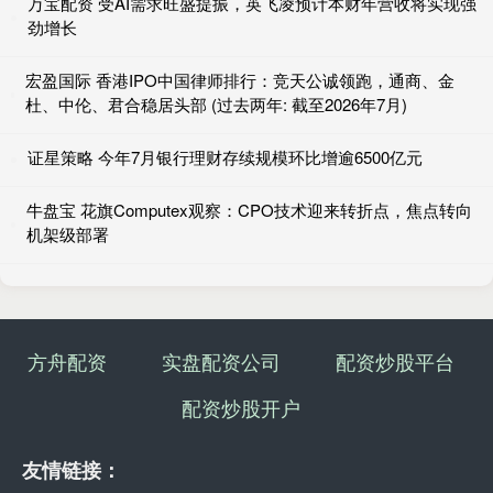
万宝配资 受AI需求旺盛提振，英飞凌预计本财年营收将实现强
劲增长
宏盈国际 香港IPO中国律师排行：竞天公诚领跑，通商、金
杜、中伦、君合稳居头部 (过去两年: 截至2026年7月)
证星策略 今年7月银行理财存续规模环比增逾6500亿元
牛盘宝 花旗Computex观察：CPO技术迎来转折点，焦点转向
机架级部署
方舟配资
实盘配资公司
配资炒股平台
配资炒股开户
友情链接：