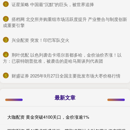
1
​证星策略 中国最“沉默”的巨头，被世界追捧
2
​搭档网 北交所并购重组市场活跃度提升 产业整合与制度创新
成重要引擎
3
​兴业配资 突发！印巴军队交火
4
​荆叶优配 以色列袭击卡塔尔首都多哈，金价油价齐涨！以
方：已获特朗普批准，被袭击的是哈马斯谈判代表团
5
​财盛证券 2025年9月27日全国主要批发市场大枣价格行情
最新文章
大咖配资 黄金突破4100关口，金价涨逾1%