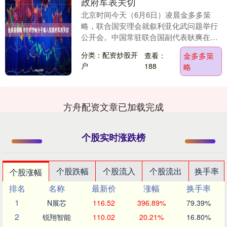
政府军表关切
北京时间今天（6月6日）凌晨金多多策
略，联合国安理会就叙利亚化武问题举行
公开会。中国常驻联合国副代表耿爽在会
上发言时表示，中方对有关踞叙外国恐怖
分类：配资炒股开
查看：
金多多策
作战分子近日被编....
户
188
略
方舟配资文章已加载完成
个股实时涨跌榜
个股跌幅
个股流入
个股流出
换手率
个股涨幅
排名
名称
最新价
涨幅
换手率
1
N展芯
116.52
396.89%
79.39%
2
锐翔智能
110.02
20.21%
16.80%