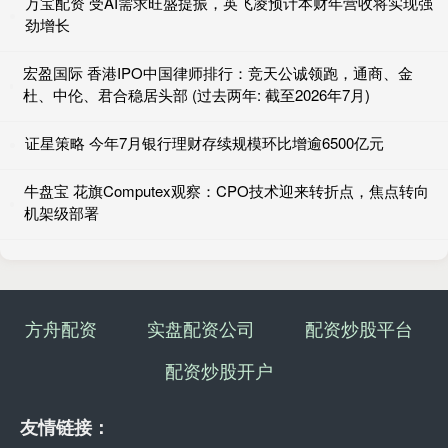
万宝配资 受AI需求旺盛提振，英飞凌预计本财年营收将实现强
劲增长
宏盈国际 香港IPO中国律师排行：竞天公诚领跑，通商、金
杜、中伦、君合稳居头部 (过去两年: 截至2026年7月)
证星策略 今年7月银行理财存续规模环比增逾6500亿元
牛盘宝 花旗Computex观察：CPO技术迎来转折点，焦点转向
机架级部署
方舟配资
实盘配资公司
配资炒股平台
配资炒股开户
友情链接：