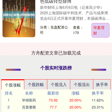
色低碳转型脉搏
新华财经上海6月6日电（记者高少华）
2025上海国际碳中和技术、产品与成果博
览会5日正式开幕华夏理财，本届碳博会
以“走向碳中和之路”为主题，吸引了来自
分类：实盘配资公
查看：
华夏理
15个国家....
司
170
财
方舟配资文章已加载完成
个股实时涨跌榜
个股跌幅
个股流入
个股流出
换手率
个股涨幅
排名
名称
最新价
涨幅
换手率
1
毕得医药
73.92
20.00%
11.62%
2
百普赛斯
77.7
20.00%
23.31%