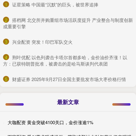
1
​证星策略 中国最“沉默”的巨头，被世界追捧
2
​搭档网 北交所并购重组市场活跃度提升 产业整合与制度创新
成重要引擎
3
​兴业配资 突发！印巴军队交火
4
​荆叶优配 以色列袭击卡塔尔首都多哈，金价油价齐涨！以
方：已获特朗普批准，被袭击的是哈马斯谈判代表团
5
​财盛证券 2025年9月27日全国主要批发市场大枣价格行情
最新文章
大咖配资 黄金突破4100关口，金价涨逾1%