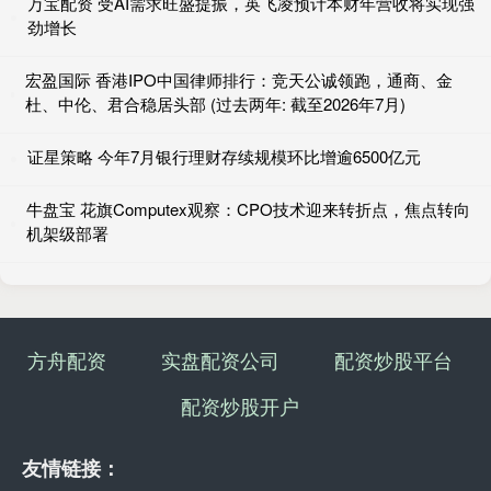
万宝配资 受AI需求旺盛提振，英飞凌预计本财年营收将实现强
劲增长
宏盈国际 香港IPO中国律师排行：竞天公诚领跑，通商、金
杜、中伦、君合稳居头部 (过去两年: 截至2026年7月)
证星策略 今年7月银行理财存续规模环比增逾6500亿元
牛盘宝 花旗Computex观察：CPO技术迎来转折点，焦点转向
机架级部署
方舟配资
实盘配资公司
配资炒股平台
配资炒股开户
友情链接：