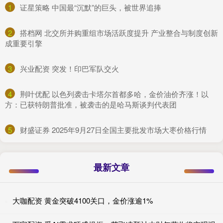
1
​证星策略 中国最“沉默”的巨头，被世界追捧
2
​搭档网 北交所并购重组市场活跃度提升 产业整合与制度创新
成重要引擎
3
​兴业配资 突发！印巴军队交火
4
​荆叶优配 以色列袭击卡塔尔首都多哈，金价油价齐涨！以
方：已获特朗普批准，被袭击的是哈马斯谈判代表团
5
​财盛证券 2025年9月27日全国主要批发市场大枣价格行情
最新文章
大咖配资 黄金突破4100关口，金价涨逾1%