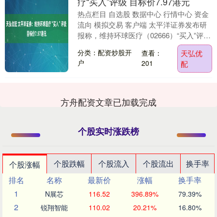
疗“买入”评级 目标价7.97港元
热点栏目 自选股 数据中心 行情中心 资金
流向 模拟交易 客户端 太平洋证券发布研
报称，维持环球医疗（02666）“买入”评
级，预计2025-2027年公司营业....
分类：配资炒股开
查看：
天弘优
户
201
配
方舟配资文章已加载完成
个股实时涨跌榜
个股跌幅
个股流入
个股流出
换手率
个股涨幅
排名
名称
最新价
涨幅
换手率
1
N展芯
116.52
396.89%
79.39%
2
锐翔智能
110.02
20.21%
16.80%