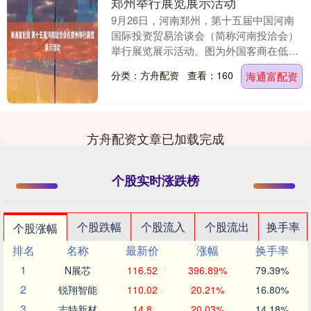
郑州举行展览展示活动
9月26日，河南郑州，第十五届中国河南
国际投资贸易洽谈会（简称河南投洽会）
举行展览展示活动。图为外国客商在低空
经济展区自拍。中新社记者 阚力 摄 第十
分类：方舟配资
查看：160
海通富配资
五届河南投....
方舟配资文章已加载完成
个股实时涨跌榜
个股跌幅
个股流入
个股流出
换手率
个股涨幅
排名
名称
最新价
涨幅
换手率
1
N展芯
116.52
396.89%
79.39%
2
锐翔智能
110.02
20.21%
16.80%
3
志特新材
14.8
20.03%
14.18%