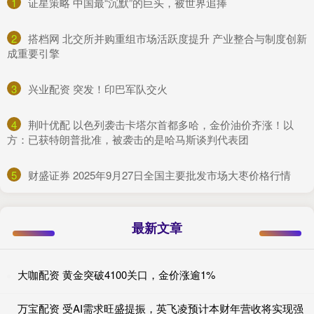
1
​证星策略 中国最“沉默”的巨头，被世界追捧
2
​搭档网 北交所并购重组市场活跃度提升 产业整合与制度创新
成重要引擎
3
​兴业配资 突发！印巴军队交火
4
​荆叶优配 以色列袭击卡塔尔首都多哈，金价油价齐涨！以
方：已获特朗普批准，被袭击的是哈马斯谈判代表团
5
​财盛证券 2025年9月27日全国主要批发市场大枣价格行情
最新文章
大咖配资 黄金突破4100关口，金价涨逾1%
万宝配资 受AI需求旺盛提振，英飞凌预计本财年营收将实现强