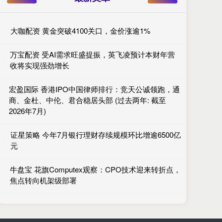
大咖配资 黄金突破4100关口，金价涨逾1%
万宝配资 受AI需求旺盛提振，英飞凌预计本财年营
收将实现强劲增长
宏盈国际 香港IPO中国律师排行：竞天公诚领跑，通
商、金杜、中伦、君合稳居头部 (过去两年: 截至
2026年7月)
证星策略 今年7月银行理财存续规模环比增逾6500亿
元
牛盘宝 花旗Computex观察：CPO技术迎来转折点，
焦点转向机架级部署