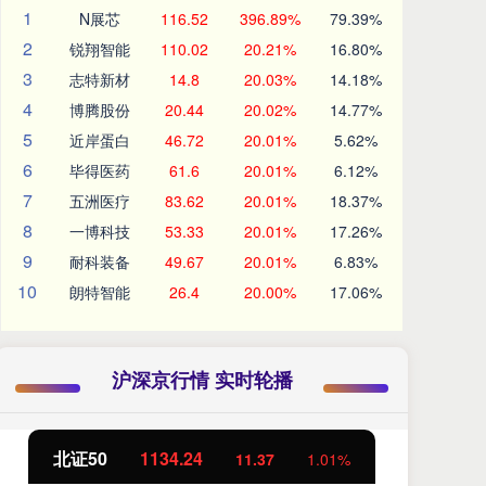
1
N展芯
116.52
396.89%
79.39%
2
锐翔智能
110.02
20.21%
16.80%
3
志特新材
14.8
20.03%
14.18%
4
博腾股份
20.44
20.02%
14.77%
5
近岸蛋白
46.72
20.01%
5.62%
6
毕得医药
61.6
20.01%
6.12%
7
五洲医疗
83.62
20.01%
18.37%
8
一博科技
53.33
20.01%
17.26%
9
耐科装备
49.67
20.01%
6.83%
10
朗特智能
26.4
20.00%
17.06%
沪深京行情 实时轮播
北证50
1134.24
创
11.37
1.01%