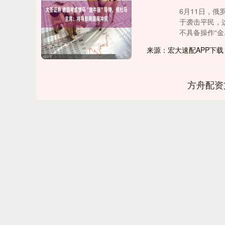
6月11日，
于袭击平民，
不具备操作“金..
来源：宏大速配APP下载
方舟配资
深证成指
14311.01
.68
1.02%
200.89
1