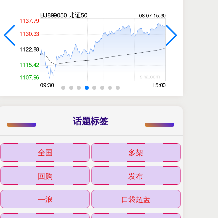
话题标签
全国
多架
回购
发布
一浪
口袋超盘