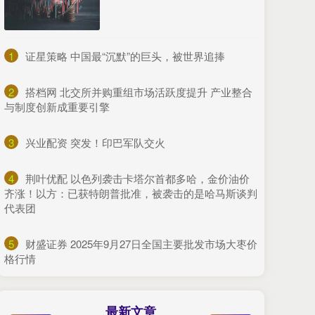
1
​证星策略 中国最“沉默”的巨头，被世界追捧
2
​搭档网 北交所并购重组市场活跃度提升 产业整合
与制度创新成重要引擎
3
​兴业配资 突发！印巴军队交火
4
​荆叶优配 以色列袭击卡塔尔首都多哈，金价油价
齐涨！以方：已获特朗普批准，被袭击的是哈马斯谈判
代表团
5
​财盛证券 2025年9月27日全国主要批发市场大枣价
格行情
最新文章