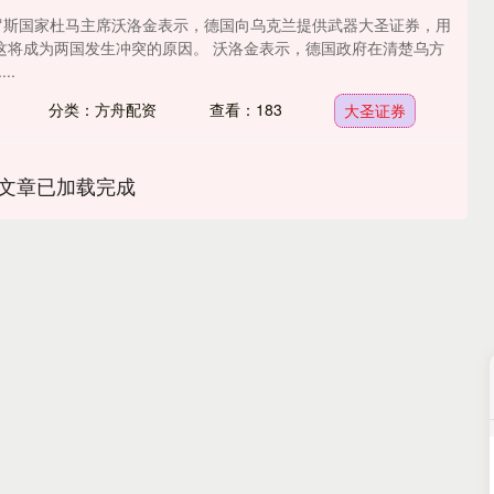
俄罗斯国家杜马主席沃洛金表示，德国向乌克兰提供武器大圣证券，用
这将成为两国发生冲突的原因。 沃洛金表示，德国政府在清楚乌方
..
分类：方舟配资
查看：183
大圣证券
文章已加载完成
沪深300
4694.44
.42%
43.13
0.93%