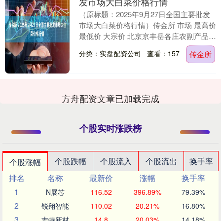
发市场大白菜价格行情
（原标题：2025年9月27日全国主要批发
市场大白菜价格行情）传金所 市场 最高价
最低价 大宗价 北京京丰岳各庄农副产品批
发市场 2.20 1.60 1.80....
分类：实盘配资公司
查看：157
传金所
方舟配资文章已加载完成
个股实时涨跌榜
个股跌幅
个股流入
个股流出
换手率
个股涨幅
排名
名称
最新价
涨幅
换手率
1
N展芯
116.52
396.89%
79.39%
2
锐翔智能
110.02
20.21%
16.80%
3
志特新材
14.8
20.03%
14.18%