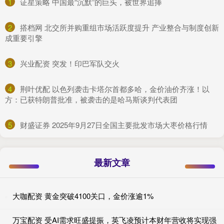
1
​证星策略 中国最“沉默”的巨头，被世界追捧
2
​搭档网 北交所并购重组市场活跃度提升 产业整合与制度创新
成重要引擎
3
​兴业配资 突发！印巴军队交火
4
​荆叶优配 以色列袭击卡塔尔首都多哈，金价油价齐涨！以
方：已获特朗普批准，被袭击的是哈马斯谈判代表团
5
​财盛证券 2025年9月27日全国主要批发市场大枣价格行情
最新文章
大咖配资 黄金突破4100关口，金价涨逾1%
万宝配资 受AI需求旺盛提振，英飞凌预计本财年营收将实现强