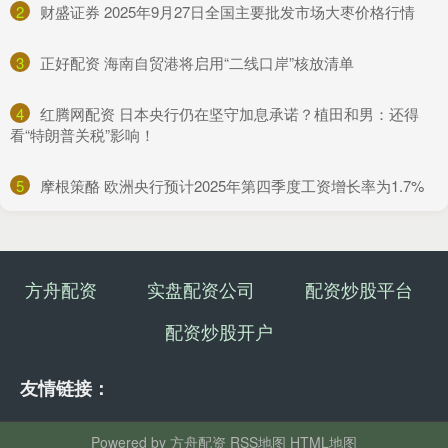
2
​财盛证券 2025年9月27日全国主要批发市场大枣价格行情
3
​正好配资 海南自贸港将启用“二线口岸”核放清单
4
​红腾网配资 日本央行仍在坚守加息承诺？植田和男：还得
看“特朗普关税”影响！
5
​摩根策酪 欧洲央行预计2025年第四季度工资增长率为1.7%
方舟配资
实盘配资公司
配资炒股平台
配资炒股开户
友情链接：
Powered by
方舟配资
RSS地图
HTML地图