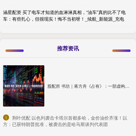
涵星配资 买了电车才知道的血淋淋真相，“油车”真的比不了电
车：有些扎心，但很现实！悔不当初呀！_续航_新能源_充电
推荐资讯
股配所 书坊｜蒋方舟《占有》：一部虚构的自传
1
​荆叶优配 以色列袭击卡塔尔首都多哈，金价油价齐涨！以
方：已获特朗普批准，被袭击的是哈马斯谈判代表团