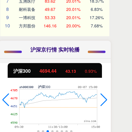
7
五洲医疗
83.62
20.01%
18.37%
8
耐科装备
49.67
20.01%
6.83%
9
一博科技
53.33
20.01%
17.26%
10
方邦股份
146.16
20.00%
7.68%
沪深京行情 实时轮播
北证50
1134.24
创
11.37
1.01%