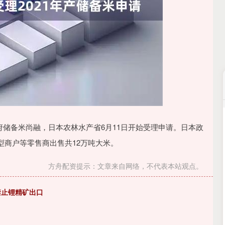
沪深300
4694.44
1.42%
43.13
0.93%
府储备米尚融，日本农林水产省6月11日开始受理申请。日本政
型商户等零售商出售共12万吨大米。
方舟配资提示：文章来自网络，不代表本站观点。
禁止锂精矿出口