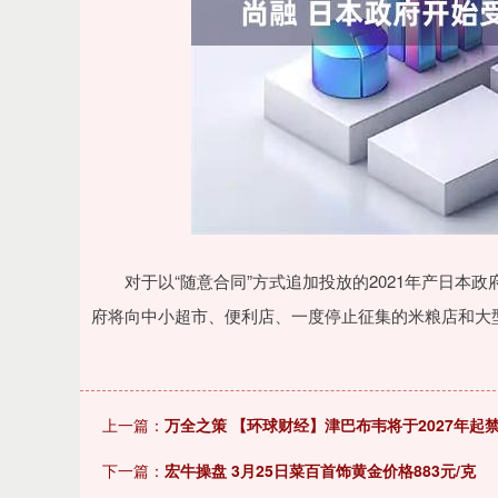
深证成指
14311.01
9.68
1.02%
200.89
对于以“随意合同”方式追加投放的2021年产日本政
府将向中小超市、便利店、一度停止征集的米粮店和大
上一篇：
万全之策 【环球财经】津巴布韦将于2027年起
下一篇：
宏牛操盘 3月25日菜百首饰黄金价格883元/克