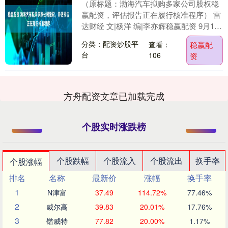
（原标题：渤海汽车拟购多家公司股权稳
赢配资，评估报告正在履行核准程序） 雷
达财经 文|杨洋 编|李亦辉稳赢配资 9月12
日，渤海汽车系统股份有限公司（证券代
分类：配资炒股平
查看：
稳赢配
码：....
台
106
资
方舟配资文章已加载完成
个股实时涨跌榜
个股跌幅
个股流入
个股流出
换手率
个股涨幅
排名
名称
最新价
涨幅
换手率
1
N津富
37.49
114.72%
77.46%
2
威尔高
39.83
20.01%
17.76%
3
锴威特
77.82
20.00%
1.17%