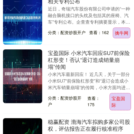
相关专利公布
近日，奇瑞汽车股份有限公司申请的“一种
融合脑机接口的头枕及包括其的座椅、汽
车”专利公布。企查查专利摘要显示，本申
请包括：头枕本体；头带，分为两段，第
分类：配资炒股开户
查看：162
擒牛网
一段头带的第....
宝盈国际 小米汽车回应SU7前保险
杠形变！否认“退订造成销量崩
塌”传闻
小米汽车最新回应！ 近几天，关于一部分
小米SU7“前保险杠形变”和“退订会造成小
米汽车销量崩塌”的传闻，小米方面均进行
了回应。小米集团董事长兼CEO雷军也在
分类：配资炒股开
查看：
宝盈国
小米....
户
175
际
稳赢配资 渤海汽车拟购多家公司股
权，评估报告正在履行核准程序