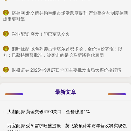
2
​搭档网 北交所并购重组市场活跃度提升 产业整合与制度创新
成重要引擎
3
​兴业配资 突发！印巴军队交火
4
​荆叶优配 以色列袭击卡塔尔首都多哈，金价油价齐涨！以
方：已获特朗普批准，被袭击的是哈马斯谈判代表团
5
​财盛证券 2025年9月27日全国主要批发市场大枣价格行情
最新文章
大咖配资 黄金突破4100关口，金价涨逾1%
万宝配资 受AI需求旺盛提振，英飞凌预计本财年营收将实现强