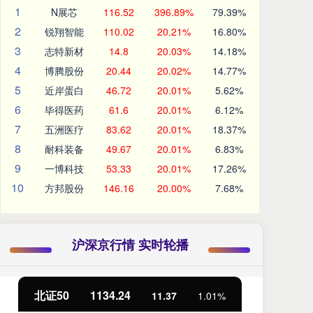
1
N展芯
116.52
396.89%
79.39%
2
锐翔智能
110.02
20.21%
16.80%
3
志特新材
14.8
20.03%
14.18%
4
博腾股份
20.44
20.02%
14.77%
5
近岸蛋白
46.72
20.01%
5.62%
6
毕得医药
61.6
20.01%
6.12%
7
五洲医疗
83.62
20.01%
18.37%
8
耐科装备
49.67
20.01%
6.83%
9
一博科技
53.33
20.01%
17.26%
10
方邦股份
146.16
20.00%
7.68%
沪深京行情 实时轮播
北证50
1134.24
创
11.37
1.01%