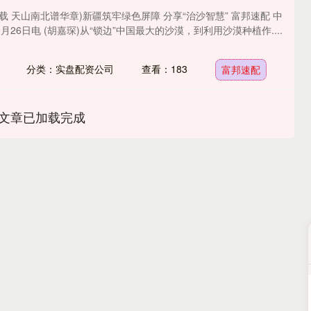
载 天山南北谱华章)新疆筑牢绿色屏障 分享“治沙智慧” 富邦速配 中
月26日电 (胡嘉琛)从“锁边”中国最大的沙漠，到利用沙漠种植作....
分类：实盘配资公司
查看：183
富邦速配
文章已加载完成
沪深300
4694.44
.42%
43.13
0.93%