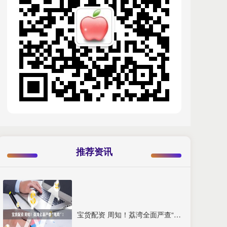
推荐资讯
宝货配资 周知！荔湾全面严查“电鸡”！