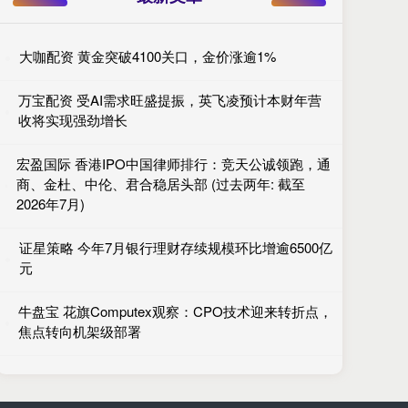
大咖配资 黄金突破4100关口，金价涨逾1%
万宝配资 受AI需求旺盛提振，英飞凌预计本财年营
收将实现强劲增长
宏盈国际 香港IPO中国律师排行：竞天公诚领跑，通
商、金杜、中伦、君合稳居头部 (过去两年: 截至
2026年7月)
证星策略 今年7月银行理财存续规模环比增逾6500亿
元
牛盘宝 花旗Computex观察：CPO技术迎来转折点，
焦点转向机架级部署