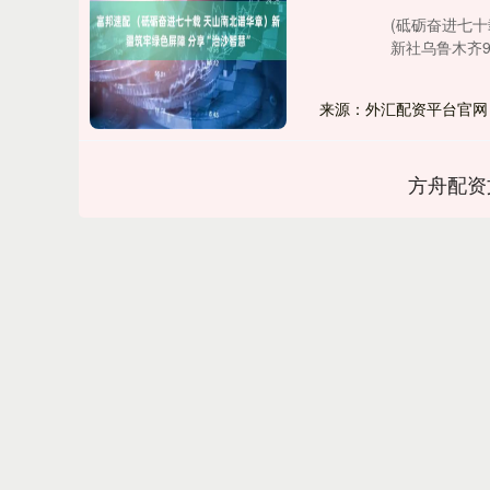
(砥砺奋进七十
新社乌鲁木齐9
来源：外汇配资平台官网
方舟配资
深证成指
14311.01
.68
1.02%
200.89
1