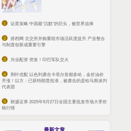
1
​证星策略 中国最“沉默”的巨头，被世界追捧
2
​搭档网 北交所并购重组市场活跃度提升 产业整合
与制度创新成重要引擎
3
​兴业配资 突发！印巴军队交火
4
​荆叶优配 以色列袭击卡塔尔首都多哈，金价油价
齐涨！以方：已获特朗普批准，被袭击的是哈马斯谈判
代表团
5
​财盛证券 2025年9月27日全国主要批发市场大枣价
格行情
最新文章