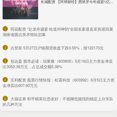
长城配资 【环球财经】西班牙今年或迎1亿游客 “过度旅游”引担忧
1
​同花配资 “赴龙舟盛宴·绘道州神韵”全国名家道县采风巡回展
湖南省圆点美术馆站启幕
2
​点登富 5月27日沪镍期货收盘下跌0.55%，报122170元
3
​创达盈 股市必读：珀莱雅（603605）5月19日主力资金净流
出3052.39万元，占总成交额5.38%
4
​互利配资 股票行情快报：松霖科技（603992）6月5日主力资
金净卖出607.60万元
5
​大福证券 和平精英社恐友好：不尬聊也能找到稳定上分车队
的几种方法